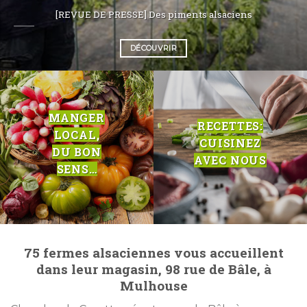
[REVUE DE PRESSE] Des piments alsaciens
DÉCOUVRIR
MANGER
RECETTES:
LOCAL,
CUISINEZ
DU BON
AVEC NOUS
SENS…
75 fermes alsaciennes vous accueillent
dans leur magasin, 98 rue de Bâle, à
Mulhouse