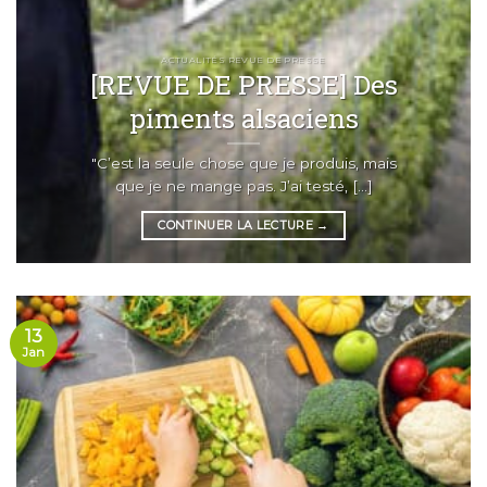
ACTUALITÉS REVUE DE PRESSE
[REVUE DE PRESSE] Des
piments alsaciens
"C’est la seule chose que je produis, mais
que je ne mange pas. J’ai testé, [...]
CONTINUER LA LECTURE
→
13
Jan