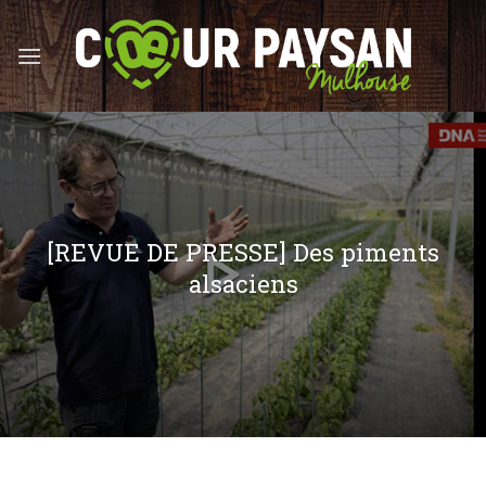
Skip
to
content
[REVUE DE PRESSE] Des piments
alsaciens