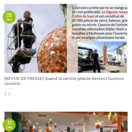
05
Jan
[REVUE DE PRESSE] Quand la carotte géante devient histoire
insolite…
[...]
31
Déc