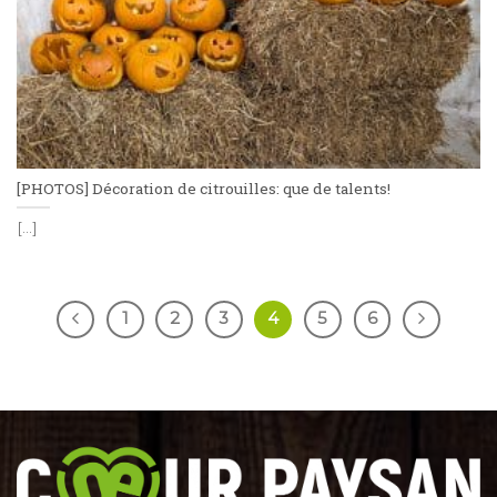
[PHOTOS] Décoration de citrouilles: que de talents!
[...]
1
2
3
4
5
6