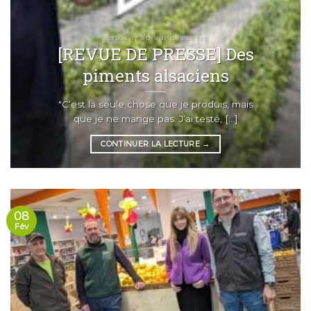
ACTUALITÉS REVUE DE PRESSE
[REVUE DE PRESSE] Des
piments alsaciens
"C’est la seule chose que je produis, mais
que je ne mange pas. J’ai testé, [...]
CONTINUER LA LECTURE
→
08
Fév