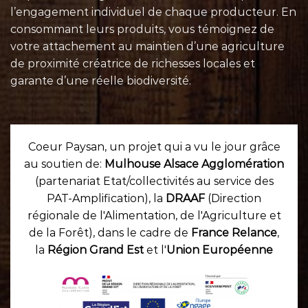
l’engagement individuel de chaque
producteur
. En
consommant leurs
produits
, vous témoignez de
votre attachement au maintien d’une agriculture
de proximité créatrice de richesses locales et
garante d’une réelle biodiversité.
Coeur Paysan, un projet qui a vu le jour grâce
au soutien de:
Mulhouse Alsace Agglomération
(partenariat Etat/collectivités au service des
PAT-Amplification), la
DRAAF
(Direction
régionale de l'Alimentation, de l'Agriculture et
de la Forêt), dans le cadre de
France Relance
,
la
Région Grand Est
et l'
Union Européenne