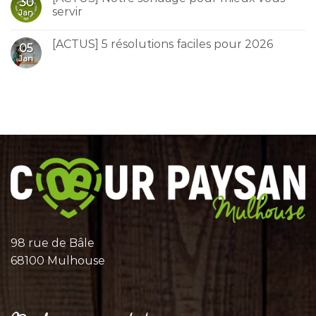
30
servir
Jan
[ACTUS] 5 résolutions faciles pour 2026
05
Jan
98 rue de Bâle
68100 Mulhouse