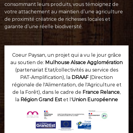
consommant leurs
produits
, vous témoignez de
votre attachement au maintien d’une agriculture
de proximité créatrice de richesses locales et
garante d’une réelle biodiversité.
Coeur Paysan, un projet qui a vu le jour grâce
au soutien de:
Mulhouse Alsace Agglomération
(partenariat Etat/collectivités au service des
PAT-Amplification), la
DRAAF
(Direction
régionale de l'Alimentation, de l'Agriculture et
de la Forêt), dans le cadre de
France Relance
,
la
Région Grand Est
et l'
Union Européenne