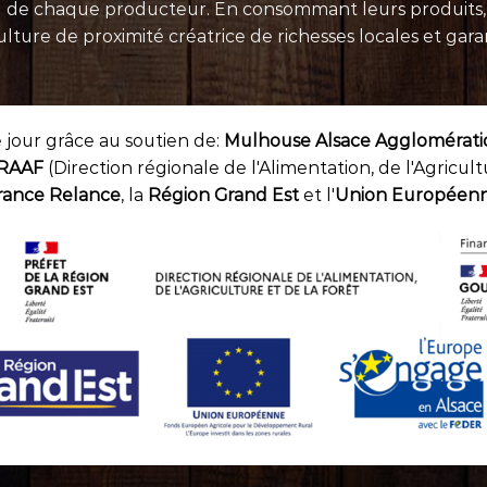
el de chaque
producteur
. En consommant leurs
produits
ure de proximité créatrice de richesses locales et garan
e jour grâce au soutien de:
Mulhouse Alsace Agglomérat
RAAF
(Direction régionale de l'Alimentation, de l'Agricult
rance Relance
, la
Région Grand Est
et l'
Union Européen