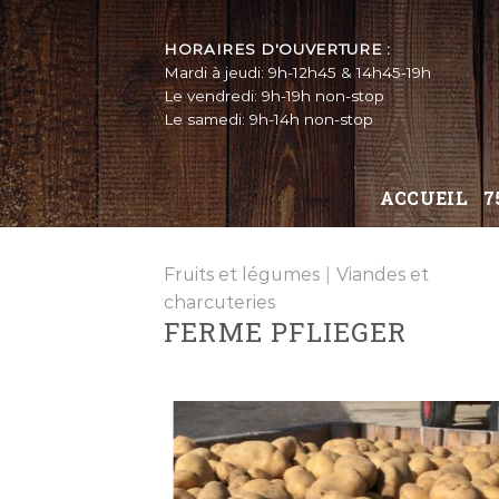
Skip
to
HORAIRES D'OUVERTURE :
content
Mardi à jeudi: 9h-12h45 & 14h45-19h
Le vendredi: 9h-19h non-stop
Le samedi: 9h-14h non-stop
ACCUEIL
7
Fruits et légumes
|
Viandes et
charcuteries
FERME PFLIEGER