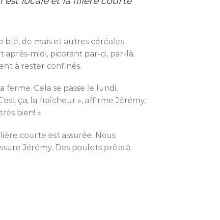
est locale et la filière courte
e blé, de maïs et autres céréales
t après-midi, picorant par-ci, par-là,
ent à rester confinés.
a ferme. Cela se passe le lundi,
’est ça, la fraîcheur », affirme Jérémy,
très bien! »
filière courte est assurée. Nous
ssure Jérémy. Des poulets prêts à