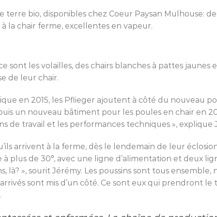
e terre bio, disponibles chez Coeur Paysan Mulhouse: de
à la chair ferme, excellentes en vapeur.
 ce sont les volailles, des chairs blanches à pattes jaunes 
e de leur chair.
orique en 2015, les Pflieger ajoutent à côté du nouveau p
uis un nouveau bâtiment pour les poules en chair en 2018,
ns de travail et les performances techniques », explique
u’ils arrivent à la ferme, dès le lendemain de leur éclosi
 plus de 30°, avec une ligne d’alimentation et deux lign
ons, là? », sourit Jérémy. Les poussins sont tous ensembl
 arrivés sont mis d’un côté. Ce sont eux qui prendront l
.