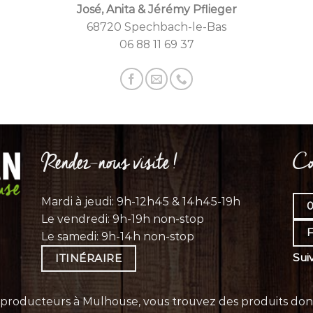
José, Anita & Jérémy Pflieger
68720 Spechbach-le-Bas
06 88 11 69 37
Rendez-nous visite !
Co
Mardi à jeudi: 9h-12h45 & 14h45-19h
0
Le vendredi: 9h-19h non-stop
Le samedi: 9h-14h non-stop
Sui
ITINÉRAIRE
oducteurs à Mulhouse, vous trouvez des produits dont la