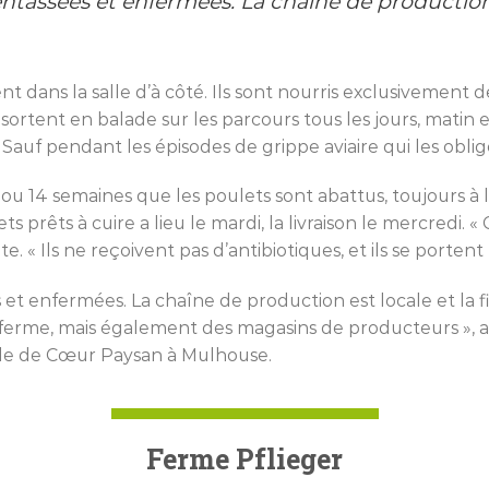
s entassées et enfermées. La chaîne de production 
t dans la salle d’à côté. Ils sont nourris exclusivement d
ls sortent en balade sur les parcours tous les jours, matin e
Sauf pendant les épisodes de grippe aviaire qui les oblig
3 ou 14 semaines que les poulets sont abattus, toujours à l
rêts à cuire a lieu le mardi, la livraison le mercredi. « C
e. « Ils ne reçoivent pas d’antibiotiques, et ils se portent 
ées et enfermées. La chaîne de production est locale et la 
ferme, mais également des magasins de producteurs », a
nde de Cœur Paysan à Mulhouse.
Ferme Pflieger