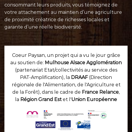
consommant leurs
produits
, vous témoignez de
votre attachement au maintien d’une agriculture
de proximité créatrice de richesses locales et
garante d’une réelle biodiversité.
Coeur Paysan, un projet qui a vu le jour grâce
au soutien de:
Mulhouse Alsace Agglomération
(partenariat Etat/collectivités au service des
PAT-Amplification), la
DRAAF
(Direction
régionale de l'Alimentation, de l'Agriculture et
de la Forêt), dans le cadre de
France Relance
,
la
Région Grand Est
et l'
Union Européenne